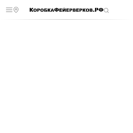
Супер батареи
Максимальная зрелищность для
незабываемых событий
Подешевле