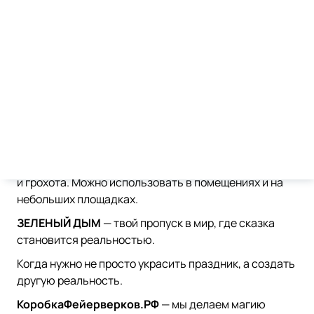
ПОЧЕМУ ЗЕЛЕНЫЙ ДЫМ — ВЫБОР
МЕЧТАТЕЛЕЙ И ВОЛШЕБНИКОВ?
Погружение в фэнтези:
Мгновенно превращает
обычную локацию в заколдованный лес, место силы
или площадку для магического баттла.
Фотогеничность 100%:
Создает невероятные
кадры для соцсетей — ваши фото будут выделяться
мистической эстетикой.
Безопасная магия:
Все волшебство — без огня, искр
и грохота. Можно использовать в помещениях и на
небольших площадках.
ЗЕЛЕНЫЙ ДЫМ
— твой пропуск в мир, где сказка
становится реальностью.
Когда нужно не просто украсить праздник, а создать
другую реальность.
КоробкаФейерверков.РФ
— мы делаем магию