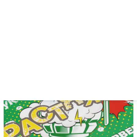
Растянутое удовольствие.
Сам процесс
подготовки, натягивания и ожидания порой
вызывает больше эмоций, чем сам хлопок. Это
антипод мгновенному результату, ценящий сам
процесс.