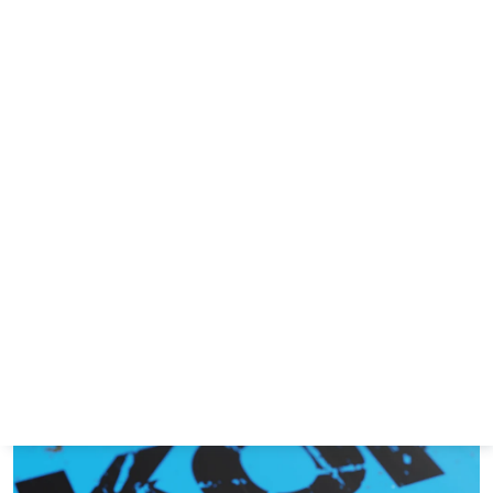
залпа «Корсара 5» любая другая пиротехника будет
восприниматься как тихая репетиция. Вы
устанавливаете планку на недосягаемой высоте.
Симфония в пяти частях.
Пять зарядов — это не
случайность, а продуманная композиция. Это
высшая математика пиротехнического удара, где
каждый хлопок — идеально рассчитанная нота.