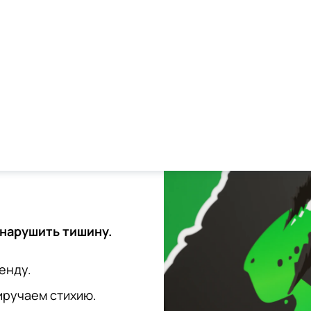
эмоции.
 нарушить тишину.
енду.
иручаем стихию.