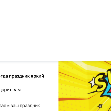
удобство.
огда праздник яркий
дарит вам
лаем ваш праздник