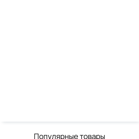
Item
1
Наши магазины в Твери
of
1
ГМ "Лента" Тверь
Тверская обл., г. Тверь, Московское ш., 16, корп. 3
Ежедневно: 10:00-21:00
Популярные товары