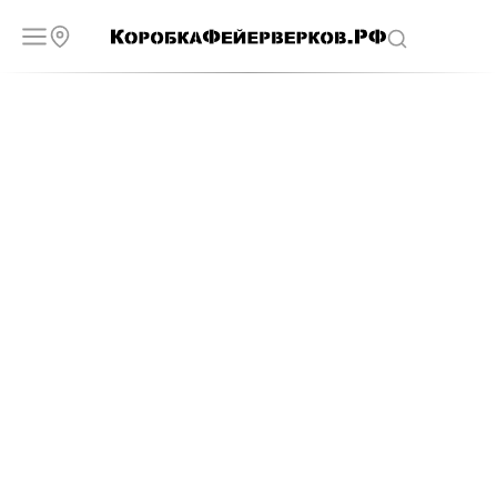
Фейерверки и салюты в Твери
Ищите наши магазины в своем городе