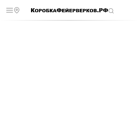
Фейерверки и салюты в
Орехово-Зуево
Ищите наши магазины в своем городе